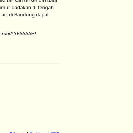
a berkah tersendiri bagi
sumur dadakan di tengah
air, di Bandung dapat
f-road
! YEAAAAH!