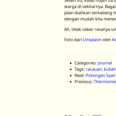
Selain itu, kalau hujan tu
warga di sekitarnya. Bag
jalan (bahkan terkadang m
dengan mudah kita menem
Ah, tidak sabar rasanya u
Foto dari
Unsplash
oleh
An
Categories:
journal
Tags:
racauan
,
kuliah
Next:
Potongan Syair
Previous:
Thermome