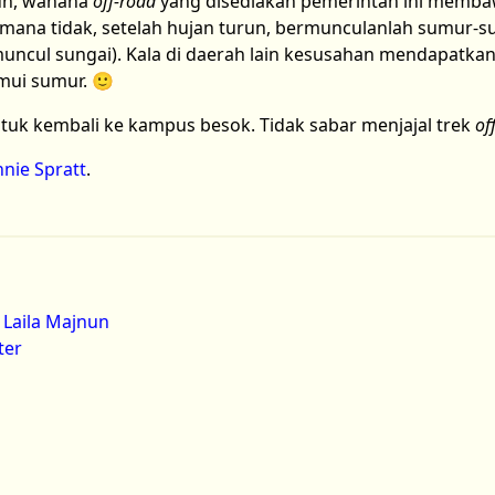
run, wahana
off-road
yang disediakan pemerintah ini membaw
aimana tidak, setelah hujan turun, bermunculanlah sumur-
uncul sungai). Kala di daerah lain kesusahan mendapatkan 
ui sumur. 🙂
ntuk kembali ke kampus besok. Tidak sabar menjajal trek
of
nie Spratt
.
 Laila Majnun
ter