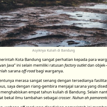
Asyiknya Kuliah di Bandung
merintah Kota Bandung sangat perhatian kepada para warg
van Java” ini selain memiliki ratusan
factory outlet
dan objek-
umlah sarana
off-road
bagi warganya.
entunya merasa sangat senang dengan tersedianya fasilita
us, saya dengan riang-gembira menjajal sarana yang dised
a menghabiskan empat tahun kuliah di Bandung. Selain nanti
at bekal ilmu tambahan sebagai
crosser
.
Nuhun ah pamarent