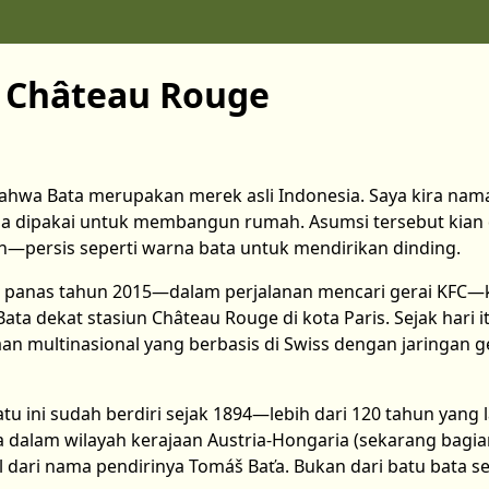
i Château Rouge
bahwa Bata merupakan merek asli Indonesia. Saya kira nama
sa dipakai untuk membangun rumah. Asumsi tersebut kian
—persis seperti warna bata untuk mendirikan dinding.
 panas tahun 2015—dalam perjalanan mencari gerai KFC—k
a dekat stasiun Château Rouge di kota Paris. Sejak hari i
 multinasional yang berbasis di Swiss dengan jaringan ger
 ini sudah berdiri sejak 1894—lebih dari 120 tahun yang la
a dalam wilayah kerajaan Austria-Hongaria (sekarang bagian
l dari nama pendirinya Tomáš Baťa. Bukan dari batu bata s